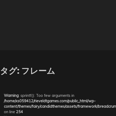
タグ:
フレーム
Warning
: sprintf(): Too few arguments in
/home/xs059412/rieveldtgames.com/public_html/wp-
content/themes/fairy/candidthemes/assets/framework/breadcr
on line
254