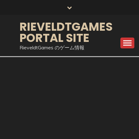
Skip
to
content
RIEVELDTGAMES
PORTAL SITE
RieveldtGames のゲーム情報